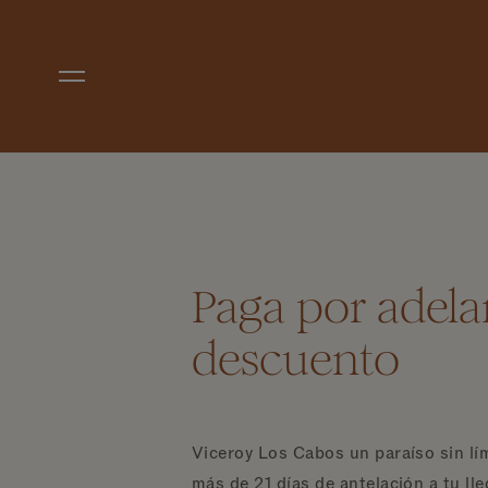
Ir al contenido principal
Paga por adela
descuento
Viceroy Los Cabos un paraíso sin lím
más de 21 días de antelación a tu ll