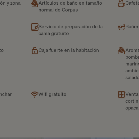
ón y zona
Artículos de baño en tamaño
Cafet
normal de Corpus
Servicio de preparación de la
Bañer
cama gratuito
to
Caja fuerte en la habitación
Aromar
bomba
marino
ambie
salad
anchar
Wifi gratuito
Venta
cortin
opaca