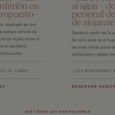
anfitrión en
al agua + d
aeropuerto
personal de
de alojami
ico, diseñado en dos
la belleza natural de
Desde el jardín de la a
ición fluida entre el
de ocio: este es el lug
ce el equilibrio
de unas vistas panorá
fisticación.
ventanales y déjate lle
POS DE CAMAS
615 M²
PRIMARY 
RESERVAR HABIT
ES
VER TODAS LAS HABITACIONES