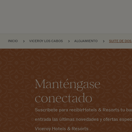
NAVEGACIÓN POR EL S
INICIO
VICEROY LOS CABOS
ALOJAMIENTO
SUITE DE DOS
Manténgase
conectado
Suscríbete para recibirHotels & Resorts tu ba
entrada las últimas novedades y ofertas espec
Viceroy Hotels & Resorts .