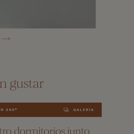
n gustar
EN 360º
GALERÍA
atro dormitorios junto