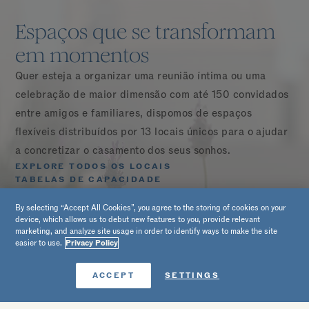
Espaços que se transformam
em momentos
Quer esteja a organizar uma reunião íntima ou uma
celebração de maior dimensão com até 150 convidados
entre amigos e familiares, dispomos de espaços
flexíveis distribuídos por 13 locais únicos para o ajudar
a concretizar o casamento dos seus sonhos.
EXPLORE TODOS OS LOCAIS
Terraço do Cane Bar
TABELAS DE CAPACIDADE
SAIBA MAIS
By selecting “Accept All Cookies”, you agree to the storing of cookies on your
device, which allows us to debut new features to you, provide relevant
marketing, and analyze site usage in order to identify ways to make the site
1
de 12
easier to use.
Privacy Policy
Reserve agora
ACCEPT
SETTINGS