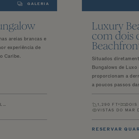
GALERIA
ungalow
Luxury Be
com dois 
nas areias brancas e
Beachfron
or experiência de
do Caribe.
Situados diretament
Bungalows de Luxo 
proporcionam a derra
a poucos passos das
EL…
1,290 FT²
DOIS
VISTAS DO MAR 
RESERVAR QUA