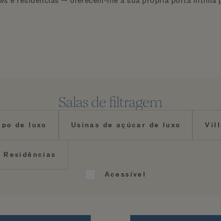
ows e residências — oferecem-lhe a sua própria porta íntima 
Salas de filtragem
po de luxo
Usinas de açúcar de luxo
Vil
Residências
Acessível