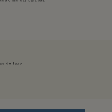
para o Mar das Caraíbas.
las de luxo