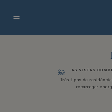
Ir diretamente para o conteúdo principal
AS VISTAS COMB
Três tipos de residênci
recarregar energ