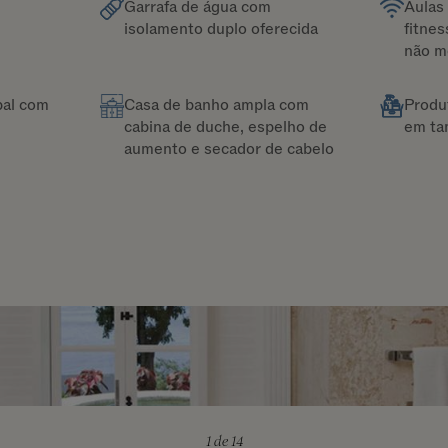
Garrafa de água com
Aulas 
isolamento duplo oferecida
fitnes
não m
pal com
Casa de banho ampla com
Produ
cabina de duche, espelho de
em ta
aumento e secador de cabelo
1
de 14