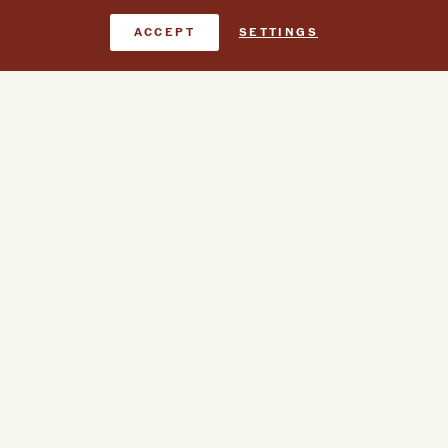
Reserve agora
ACCEPT
SETTINGS