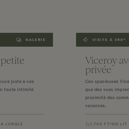
GALERIE
VISITE À 360°
 petite
Viceroy av
privée
ouve juste à vos
Ces spacieuses Vice
n toute intimité
que des vues imprena
proximité des comm
vacances.
LA JUNGLE
1,700 FT²
1 LIT