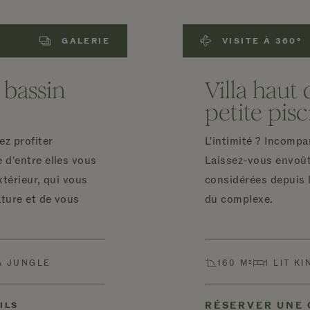
GALERIE
VISITE À 360°
t bassin
Villa hau
petite pis
z profiter
L'intimité ? Incompa
 d'entre elles vous
Laissez-vous envoût
xtérieur, qui vous
considérées depuis
ture et de vous
du complexe.
A JUNGLE
160 M²
1 LIT KI
RÉSERVER UNE
ILS