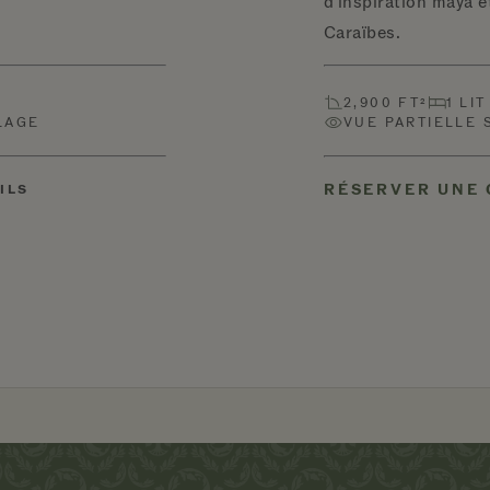
d'inspiration maya e
Caraïbes.
2,900 FT²
1 LI
LAGE
VUE PARTIELLE 
RÉSERVER UNE
ILS