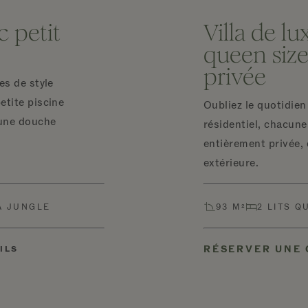
c petit
Villa de lu
queen size
privée
es de style
etite piscine
Oubliez le quotidien
'une douche
résidentiel, chacune
entièrement privée, 
extérieure.
A JUNGLE
93 M²
2 LITS Q
RÉSERVER UNE
ILS