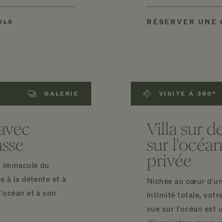
RÉSERVER UNE
ILS
GALERIE
VISITE À 360°
 avec
Villa sur 
asse
sur l'océan
privée
c immaculé du
e à la détente et à
Nichée au cœur d'un
l'océan et à son
intimité totale, vot
vue sur l'océan est 