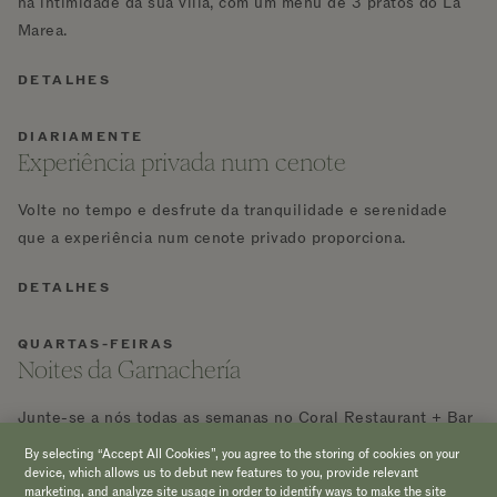
na intimidade da sua villa, com um menu de 3 pratos do La
Marea.
DETALHES
DIARIAMENTE
Experiência privada num cenote
Volte no tempo e desfrute da tranquilidade e serenidade
que a experiência num cenote privado proporciona.
DETALHES
QUARTAS-FEIRAS
Noites da Garnachería
Junte-se a nós todas as semanas no Coral Restaurant + Bar
para um jantar que celebra os sabores autênticos da comida
By selecting “Accept All Cookies”, you agree to the storing of cookies on your
de rua mexicana.
device, which allows us to debut new features to you, provide relevant
marketing, and analyze site usage in order to identify ways to make the site