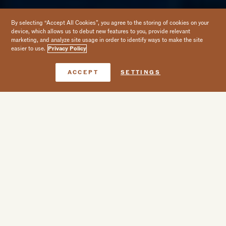
By selecting “Accept All Cookies”, you agree to the storing of cookies on your
device, which allows us to debut new features to you, provide relevant
marketing, and analyze site usage in order to identify ways to make the site
easier to use.
Privacy Policy
Reserve agora
ACCEPT
SETTINGS
Época festiva no
Viceroy Los
Cabos
Imagine uma nova forma de passar férias: numa pitoresca
villa à beira-mar em Los Cabos. O seu itinerário inclui