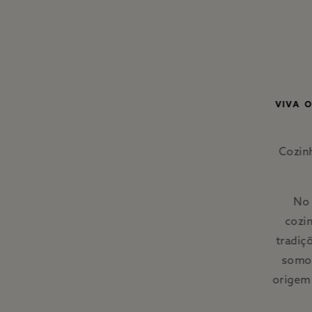
VIVA 
Cozinh
No 
cozi
tradiç
somos
origem 