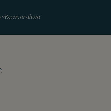
Reservar ahora
S
e