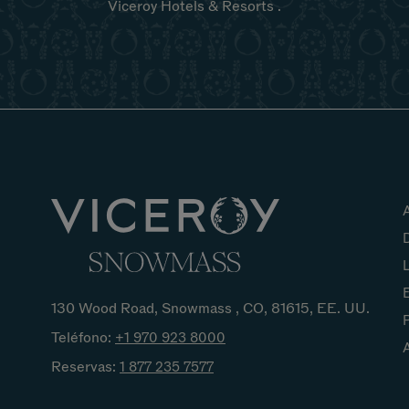
Viceroy Hotels & Resorts .
D
L
130 Wood Road, Snowmass , CO, 81615, EE. UU.
Teléfono:
+1 970 923
8000
A
Reservas:
1 877 235
7577