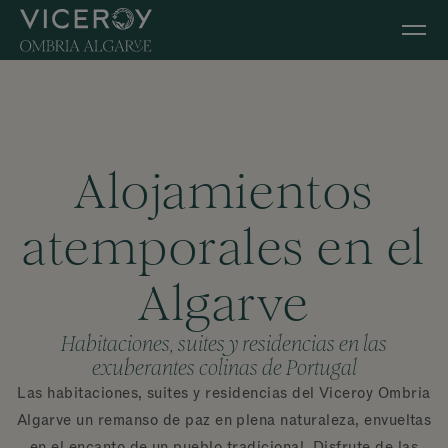
Ir al contenido principal
Alojamientos
atemporales en el
Algarve
Habitaciones, suites y residencias en las
exuberantes colinas de Portugal
Las habitaciones, suites y residencias del Viceroy Ombria
Algarve un remanso de paz en plena naturaleza, envueltas
en el encanto de un pueblo tradicional. Disfrute de las