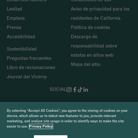
Lealtad
Aviso de privacidad para los
Empleos
residentes de California
Prensa
Política de cookies
Accesibilidad
Descargo de
responsabilidad sobre
Sostenibilidad
estafas en sitios web
Preguntas frecuentes
Mapa del sitio
Libro de
reclamaciones
Journal del Viceroy
SOCIAL
Copyright 2026 Viceroy Hotels & Resorts
By selecting “Accept All Cookies”, you agree to the storing of cookies on your
device, which allows us to debut new features to you, provide relevant
marketing, and analyze site usage in order to identify ways to make the site
easier to use.
Privacy Policy