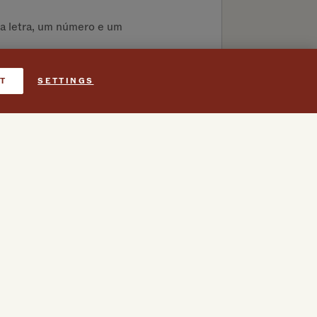
ma letra, um número e um
T
SETTINGS
celar a subscrição a qualquer
ails operacionais da Viceroy
rição
a qualquer momento para
ails operacionais da Viceroy