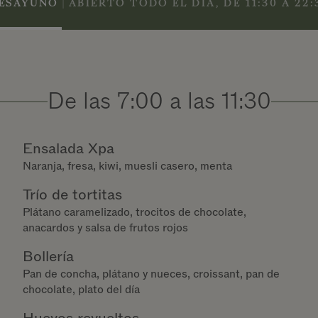
|
ESAYUNO
ABIERTO TODO EL DÍA, DE 11:30 A 22:
De las 7:00 a las 11:30
Ensalada Xpa
Naranja, fresa, kiwi, muesli casero, menta
Trío de tortitas
Plátano caramelizado, trocitos de chocolate,
anacardos y salsa de frutos rojos
Bollería
Pan de concha, plátano y nueces, croissant, pan de
chocolate, plato del día