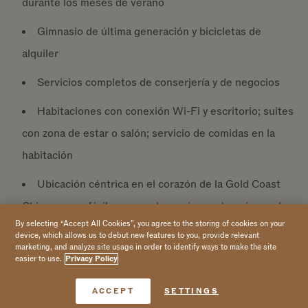
durante los meses de verano
Gimnasio de última generación y bicicletas de
alquiler
Servicios completos de conserjería y de negocios
Habitaciones con conexión Wi-Fi y escritorio; suites
con zona de estar o salón; servicio de comidas en la
habitación
Ubicación céntrica en el corazón de la Gold Coast
Chicago, con fácil acceso a
las mejores atracciones de
By selecting “Accept All Cookies”, you agree to the storing of cookies on your
la ciudad
device, which allows us to debut new features to you, provide relevant
marketing, and analyze site usage in order to identify ways to make the site
Si desea obtener más información sobre este programa,
easier to use.
Privacy Policy
rellene el siguiente formulario:
Reservar ahora
ACCEPT
SETTINGS
Rellene todos los campos obligatorios marcados con un