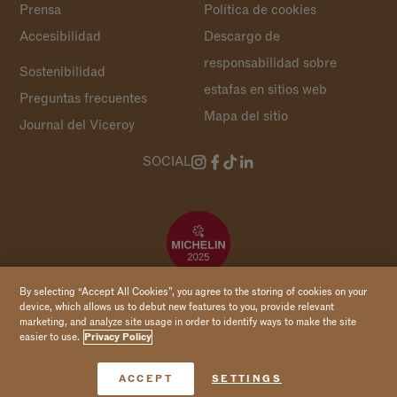
Prensa
Política de cookies
Accesibilidad
Descargo de
responsabilidad sobre
Sostenibilidad
estafas en sitios web
Preguntas frecuentes
Mapa del sitio
Journal del Viceroy
SOCIAL
By selecting “Accept All Cookies”, you agree to the storing of cookies on your
device, which allows us to debut new features to you, provide relevant
marketing, and analyze site usage in order to identify ways to make the site
Copyright 2026 Viceroy Hotels & Resorts
easier to use.
Privacy Policy
Reservar ahora
ACCEPT
SETTINGS