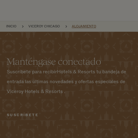
NAVEGACIÓN POR EL SITIO
INICIO
VICEROY CHICAGO
ALOJAMIENTO
Manténgase conectado
Suscríbete para recibirHotels & Resorts tu bandeja de
entrada las últimas novedades y ofertas especiales de
Viceroy Hotels & Resorts .