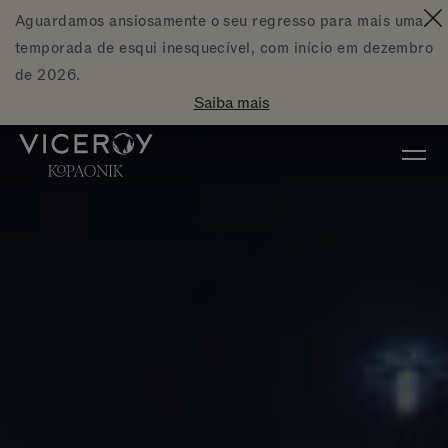
Ir diretamente para o conteúdo principal
Aguardamos ansiosamente o seu regresso para mais uma
F
temporada de esqui inesquecível, com início em dezembro
de 2026.
Saiba mais