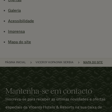
Ofertas
Galeria
Acessibilidade
Imprensa
Mapa do site
NAVEGAÇÃO
PÁGINA INICIAL
VICEROY KOPAONIK SERBIA
MAPA DO SITE
Mantenha-se em contacto
Inscreva-se para receber as últimas novidades e ofertas
especiais da Viceroy Hotels & Resorts na sua caixa de