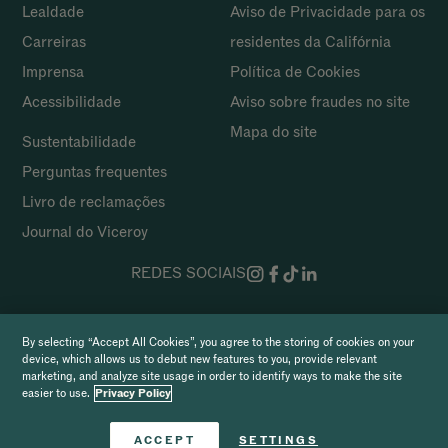
Lealdade
Aviso de Privacidade para os
Carreiras
residentes da Califórnia
Imprensa
Política de Cookies
Acessibilidade
Aviso sobre fraudes no site
Mapa do site
Sustentabilidade
Perguntas frequentes
Livro de
reclamações
Journal do Viceroy
REDES SOCIAIS
Direitos de autor 2026 Viceroy Hotels & Resorts
By selecting “Accept All Cookies”, you agree to the storing of cookies on your
device, which allows us to debut new features to you, provide relevant
marketing, and analyze site usage in order to identify ways to make the site
easier to use.
Privacy Policy
Reserve agora
ACCEPT
SETTINGS