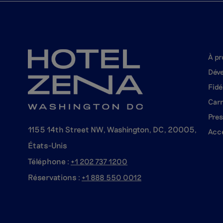
À pr
Déve
Fidé
Carr
Pres
1155 14th Street NW, Washington, DC, 20005,
Acce
États-Unis
Téléphone :
+1 202 737
1200
Réservations :
+1 888 550
0012