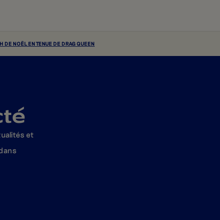
 DE NOËL EN TENUE DE DRAG QUEEN
cté
ualités et
 dans