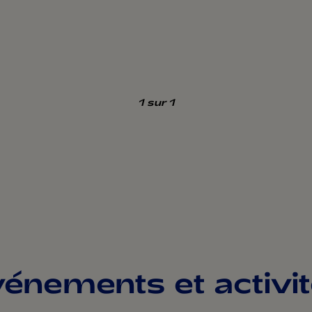
1
sur 1
énements et activit