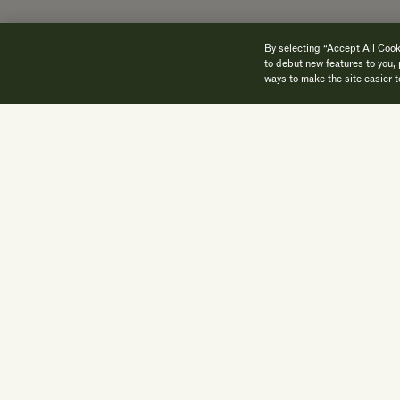
By selecting “Accept All Cooki
to debut new features to you, 
A
ways to make the site easier t
Ski et snowboard
Hors-piste
Ski nocturn
Ski et
snowboard