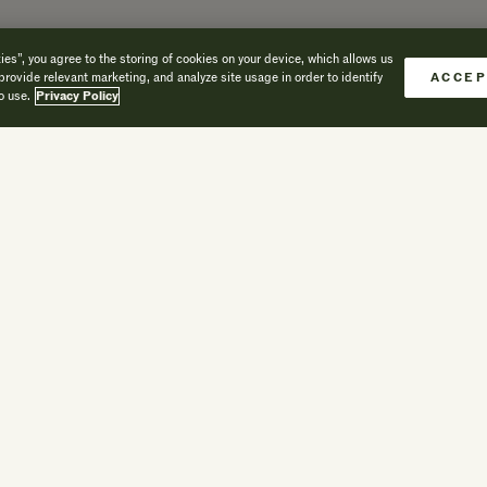
es”, you agree to the storing of cookies on your device, which allows us
provide relevant marketing, and analyze site usage in order to identify
ACCEP
ctivités hivernal
o use.
Privacy Policy
e
Motoneige
Luge
Ski de fond