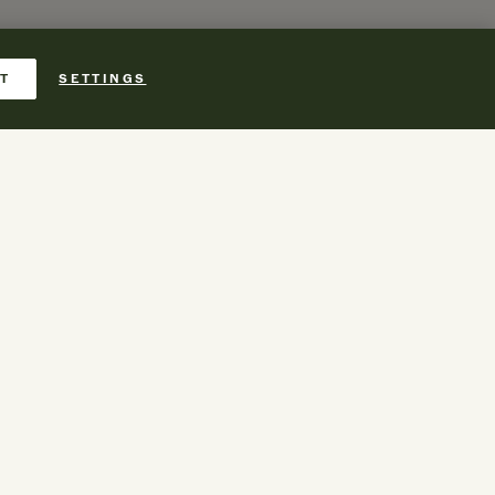
T
SETTINGS
es