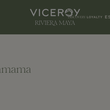
E
chamama