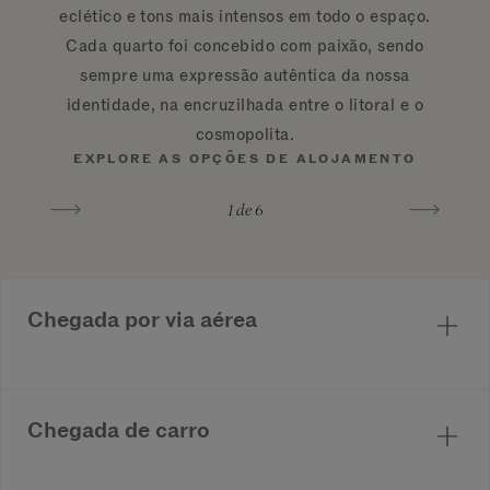
eclético e tons mais intensos em todo o espaço.
Cada quarto foi concebido com paixão, sendo
sempre uma expressão autêntica da nossa
identidade, na encruzilhada entre o litoral e o
cosmopolita.
EXPLORE AS OPÇÕES DE ALOJAMENTO
1
de 6
Chegada por via aérea
Santa Monica (SMO)
Santa Monica, CA | A cerca de 3 km de
Chegada de carro
distância
O custo estimado de táxi/Uber é de
Endereço: