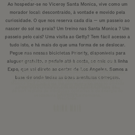
Ao hospedar-se no Viceroy Santa Monica, vive como um
morador local: descontraído, à vontade e movido pela
curiosidade. O que nos reserva cada dia — um passeio ao
nascer do sol na praia? Um treino nas Santa Monica ? Um
passeio pelo cais? Uma visita ao Getty? Tem fácil acesso a
tudo isto, e há mais do que uma forma de se deslocar.
SABOREIE, APRECIE E EXPLORE
Pegue nas nossas bicicletas Priority, disponíveis para
RESERVE O SEU PASSEIO DE
aluguer gratuito, e pedale até à costa, ao cais ou à linha
O MERCADO SANTA MONICA
Embarque numa viagem inesquecível pela região
SURF EM LONGBOARD
WESTSIDE WAVE
Expo, que vai direto ao centro de Los Angeles. Somos a
vinícola de Malibu com um passeio privado e
Juntamente com chefs e habitantes locais, explore a
Viva a história com uma aula particular de surf dedicada
Estabelecemos uma parceria com o lendário Santa
personalizado, concebido exclusivamente para os
base de onde todas as boas aventuras começam.
vasta colheita semanal, que é um testemunho do
ao longboard. Disponível tanto ao nascer como ao pôr
Monica Surf Club para lhe oferecer uma sessão privada
hóspedes do Viceroy Santa Monica.
movimento pioneiro «da quinta para a mesa» da
do sol, esta é uma experiência imperdível para uma
de surf repleta de vibrações costeiras e da energia do
Califórnia.
verdadeira aventura californiana.
Westside.
SAIBA MAIS
SAIBA MAIS
SAIBA MAIS
SAIBA MAIS