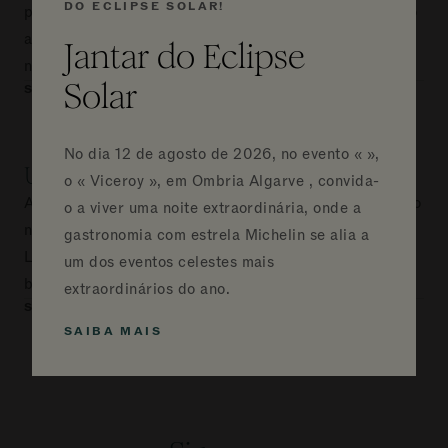
DO ECLIPSE SOLAR!
premiado campo de golfe e usufruir de acesso gratuito
ao V Team Kids Club (para estadias de 7 ou mais
Jantar do Eclipse
noites).
Solar
SAIBA MAIS
VERIFICAR DISPONIBILIDADE
No dia 12 de agosto de 2026, no evento «
»,
Uma experiência de luxo sem limites
o « Viceroy », em Ombria Algarve , convida-
A partir de 725 € por noite – Desfrute do luxo supremo
o a viver uma noite extraordinária, onde a
no Viceroy Ombria Algarve o nosso pacote «Unlimited
gastronomia com estrela Michelin se alia a
Luxury Experience», que inclui opções de refeições e
um dos eventos celestes mais
bebidas.
extraordinários do ano.
SAIBA MAIS
VERIFICAR DISPONIBILIDADE
SAIBA MAIS