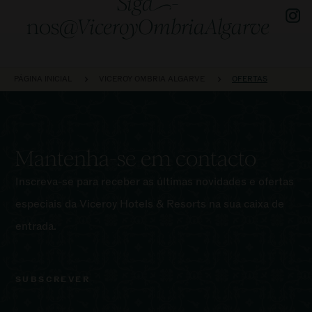
Siga
-
nos
@ViceroyOmbriaAlgarve
NAVEGAÇÃO
PÁGINA INICIAL
VICEROY OMBRIA ALGARVE
OFERTAS
Mantenha-se em contacto
Inscreva-se para receber as últimas novidades e ofertas
especiais da Viceroy Hotels & Resorts na sua caixa de
entrada.