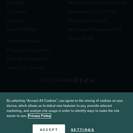
Lealdade
Aviso de Privacidade para os
Carreiras
residentes da Califórnia
Imprensa
Política de Cookies
Acessibilidade
Aviso sobre fraudes no site
Mapa do site
Sustentabilidade
Perguntas frequentes
Livro de
reclamações
Journal do Viceroy
REDES SOCIAIS
Direitos de autor 2026 Viceroy Hotels & Resorts
By selecting “Accept All Cookies”, you agree to the storing of cookies on your
device, which allows us to debut new features to you, provide relevant
marketing, and analyze site usage in order to identify ways to make the site
easier to use.
Privacy Policy
Reserve agora
ACCEPT
SETTINGS