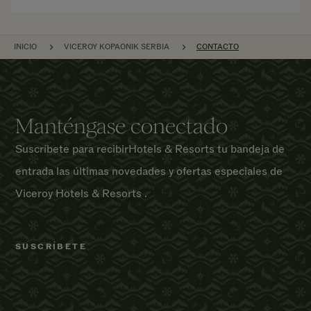
NAVEGACIÓN POR EL SITIO
INICIO
VICEROY KOPAONIK SERBIA
CONTACTO
Manténgase conectado
Suscríbete para recibirHotels & Resorts tu bandeja de
entrada las últimas novedades y ofertas especiales de
Viceroy Hotels & Resorts .