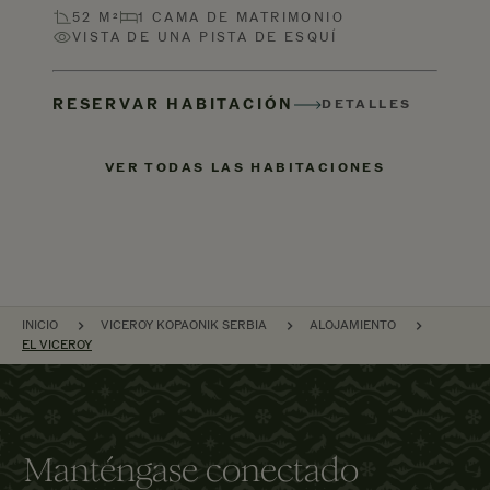
52 M²
1 CAMA DE MATRIMONIO
VISTA DE UNA PISTA DE ESQUÍ
RESERVAR HABITACIÓN
DETALLES
VER TODAS LAS HABITACIONES
NAVEGACIÓN POR EL SITIO
INICIO
VICEROY KOPAONIK SERBIA
ALOJAMIENTO
EL VICEROY
Manténgase conectado