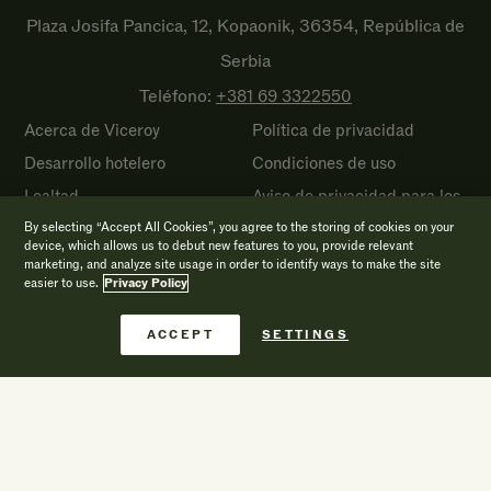
Plaza Josifa Pancica, 12, Kopaonik, 36354, República de
Serbia
Teléfono:
+381 69
3322550
Acerca de Viceroy
Política de privacidad
Desarrollo hotelero
Condiciones de uso
Lealtad
Aviso de privacidad para los
Empleos
residentes de California
By selecting “Accept All Cookies”, you agree to the storing of cookies on your
device, which allows us to debut new features to you, provide relevant
Prensa
Política de cookies
marketing, and analyze site usage in order to identify ways to make the site
easier to use.
Privacy Policy
Accesibilidad
Descargo de
responsabilidad sobre
Reservar ahora
ACCEPT
SETTINGS
Sostenibilidad
estafas en sitios web
Preguntas frecuentes
Mapa del sitio
Arte
SOCIAL