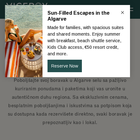
Preskoči na glavni sadržaj
Algarve Resort
Ponude i paketi
Poboljšajte svoj boravak u Algarve selu sa pažljivo
kuriranim ponudama i paketima koji vas uronite u
autentičnom duhu regiona. Sa ekskluzivnim cenama,
besplatnim poboljšanjima i iskustvima sa potpisom koja
su dostupna kada rezervišete direktno, svaki boravak je
prepoznatljiv kao i lokal.