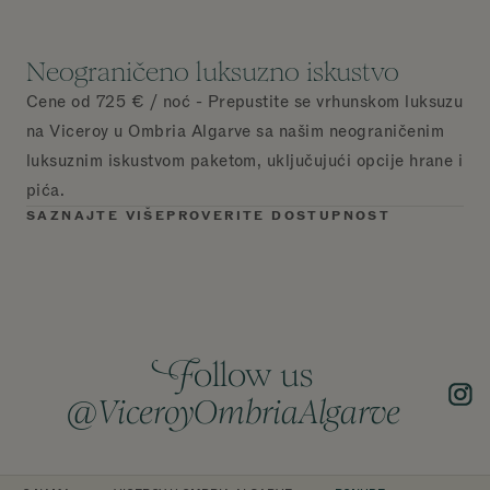
Neograničeno luksuzno iskustvo
Cene od 725 € / noć - Prepustite se vrhunskom luksuzu
na Viceroy u Ombria Algarve sa našim neograničenim
luksuznim iskustvom paketom, uključujući opcije hrane i
pića.
SAZNAJTE VIŠE
PROVERITE DOSTUPNOST
F
ollow us
@
ViceroyOmbriaAlgarve