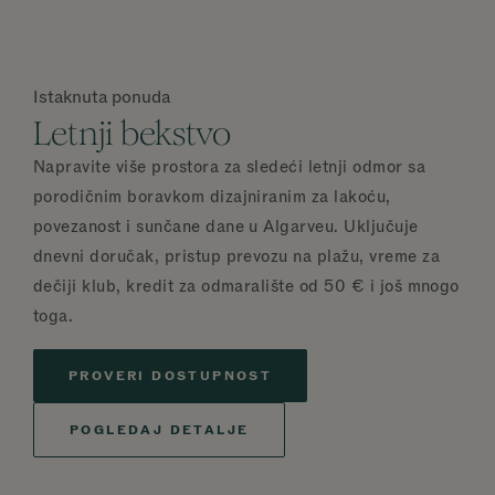
Istaknuta ponuda
Letnji bekstvo
Napravite više prostora za sledeći letnji odmor sa
porodičnim boravkom dizajniranim za lakoću,
povezanost i sunčane dane u Algarveu. Uključuje
dnevni doručak, pristup prevozu na plažu, vreme za
dečiji klub, kredit za odmaralište od 50 € i još mnogo
toga.
PROVERI DOSTUPNOST
POGLEDAJ DETALJE