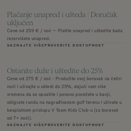
Plaćanje unapred i ušteda | Doručak
uključen
Cene od 259 € / noć — Platite unapred i uštedite kada
rezervišete unapred.
SAZNAJTE VIŠE
PROVERITE DOSTUPNOST
Ostanite duže i uštedite do 25%
Cene od 275 € / noć - Produžite svoj boravak na četiri
noći i uživajte u uštedi do 25%, dajući vam više
vremena da se opustite i ponovo povežete u banji,
odigrate rundu na nagrađivanom golf terenu i uživate u
besplatnom pristupu V Team Kids Club-u (za boravak
od 7+ noći).
SAZNAJTE VIŠE
PROVERITE DOSTUPNOST