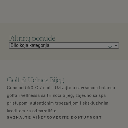
Filtriraj ponude
Golf & Uelnes Bijeg
Cene od 550 € / noć - Uživajte u savršenom balansu
golfa i vellnessa sa tri noći bijeg, zajedno sa spa
pristupom, autentičnim trpezarijom i ekskluzivnim
kreditom za odmaralište.
SAZNAJTE VIŠE
PROVERITE DOSTUPNOST