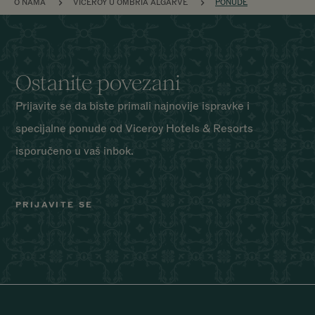
PREZLE
O NAMA
VICEROY U OMBRIA ALGARVE
PONUDE
Ostanite povezani
Prijavite se da biste primali najnovije ispravke i
specijalne ponude od Viceroy Hotels & Resorts
isporučeno u vaš inbok.