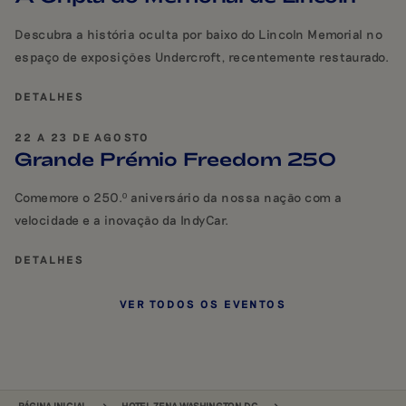
Descubra a história oculta por baixo do Lincoln Memorial no
espaço de exposições Undercroft, recentemente restaurado.
DETALHES
22 A 23 DE AGOSTO
Grande Prémio Freedom 250
Comemore o 250.º aniversário da nossa nação com a
velocidade e a inovação da IndyCar.
DETALHES
VER TODOS OS EVENTOS
NAVEGAÇÃO
PÁGINA INICIAL
HOTEL ZENA WASHINGTON DC