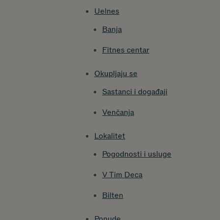
Uelnes
Banja
Fitnes centar
Okupljaju se
Sastanci i događaji
Venčanja
Lokalitet
Pogodnosti i usluge
V Tim Deca
Bilten
Ponude