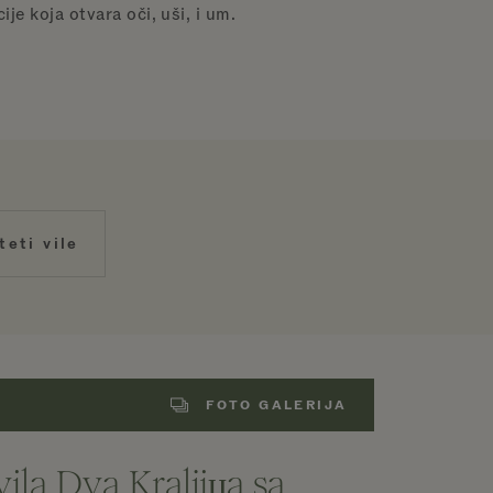
je koja otvara oči, uši, i um.
teti vile
FOTO GALERIJA
ila Dva Kraljiцa sa