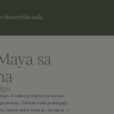
Rezervišite sada
R
 Maya sa
ma
 Maya
ya. U vašoj privatnoj vili na ivici
 povetarac. Tirkizne vode preklapaju
ispred vaših vrata je i za vas je - i