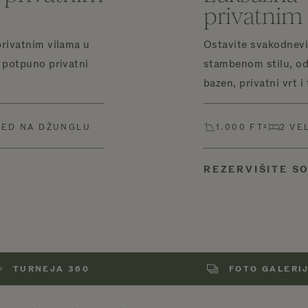
privatni
rivatnim vilama u
Ostavite svakodnevi
 potpuno privatni
stambenom stilu, od
bazen, privatni vrt 
ED NA DŽUNGLU
1.000 FT²
2 VE
REZERVIŠITE S
TURNEJA 360
FOTO GALERI