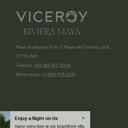
Playa Xcalacoco Frac 7, Playa del Carmen, Q.R.,
77710, MX
Telefon:
+52 984 877
3000
Rezervacije:
+1 800 578
0281