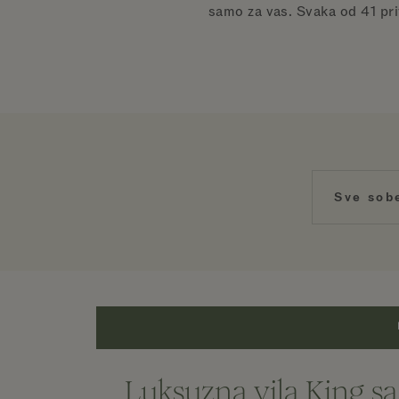
samo za vas. Svaka od 41 priv
Sve sob
Luksuzna vila King s