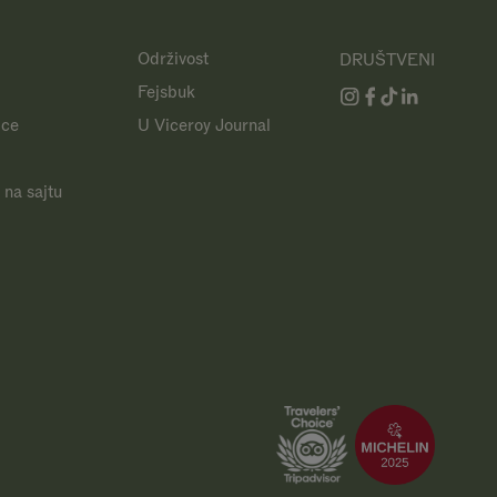
Održivost
DRUŠTVENI
Fejsbuk
jce
U Viceroy Journal
 na sajtu