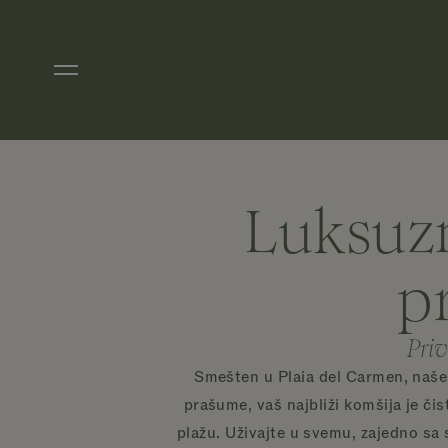
Preskoči na glavni sadržaj
Luksuzn
p
Priv
Smešten u Plaia del Carmen, naše p
prašume, vaš najbliži komšija je či
plažu. Uživajte u svemu, zajedno sa 