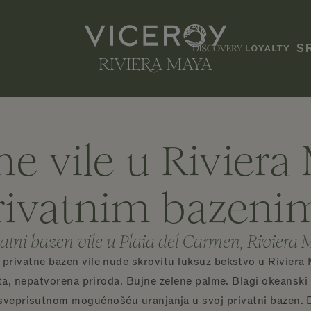
S
e vile u Riviera
rivatnim bazeni
atni bazen vile u Plaia del Carmen, Riviera
rivatne bazen vile nude skrovitu luksuz bekstvo u Riviera Ma
sta, nepatvorena priroda. Bujne zelene palme. Blagi okeanski
sveprisutnom mogućnošću uranjanja u svoj privatni bazen. Da, 