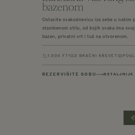
bazenom
Ostavite svakodnevicu iza sebe u našim p
stambenom stilu, od kojih svaka ima svoj
bazen, privatni vrt i tuš na otvorenom.
1.000 FT²
1 BRAČNI KREVET
POGL
REZERVIŠITE SOBU
DETALJNIJE