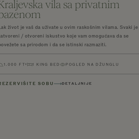
Kraljevska vila sa privatnim
bazenom
Lak život je vaš da uživate u ovim raskošnim vilama. Svaki je
zatvoreni / otvoreni iskustvo koje vam omogućava da se
povežete sa prirodom i da se istinski razmaziti.
1.000 FT²
1 KING BED
POGLED NA DŽUNGLU
REZERVIŠITE SOBU
DETALJNIJE