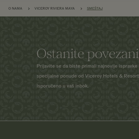
PREZLE
O NAMA
VICEROY RIVIERA MAYA
SMEŠTAJ
Ostanite povezani
Prijavite se da biste primali najnovije ispravke 
specijalne ponude od Viceroy Hotels & Resor
isporučeno u vaš inbok.