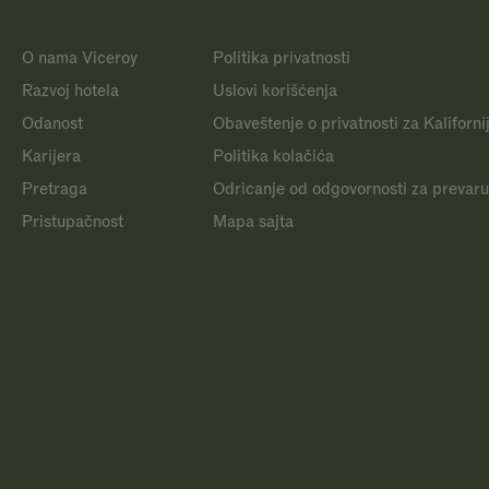
O nama Viceroy
Politika privatnosti
Razvoj hotela
Uslovi korišćenja
Odanost
Obaveštenje o privatnosti za Kaliforni
Karijera
Politika kolačića
Pretraga
Odricanje od odgovornosti za prevaru
Pristupačnost
Mapa sajta