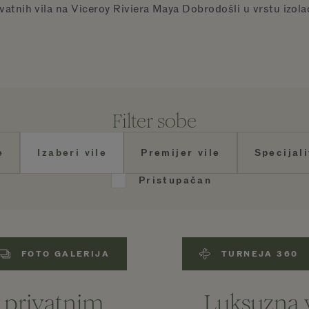
atnih vila na Viceroy Riviera Maya Dobrodošli u vrstu izolaci
Filter sobe
e
Izaberi vile
Premijer vile
Specijali
Pristupačan
FOTO GALERIJA
TURNEJA 360
a privatnim
Luksuzna v