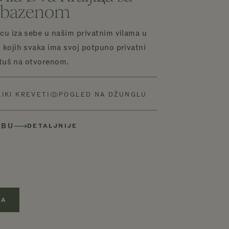
m bazenom
cu iza sebe u našim privatnim vilama u
 kojih svaka ima svoj potpuno privatni
i tuš na otvorenom.
LIKI KREVETI
POGLED NA DŽUNGLU
OBU
DETALJNIJE
JA