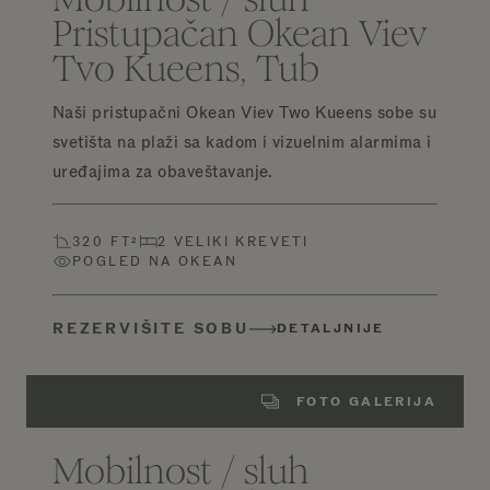
Pristupačan Okean Viev
Tvo Kueens, Tub
Naši pristupačni Okean Viev Two Kueens sobe su
svetišta na plaži sa kadom i vizuelnim alarmima i
uređajima za obaveštavanje.
320 FT²
2 VELIKI KREVETI
POGLED NA OKEAN
REZERVIŠITE SOBU
DETALJNIJE
FOTO GALERIJA
Mobilnost / sluh