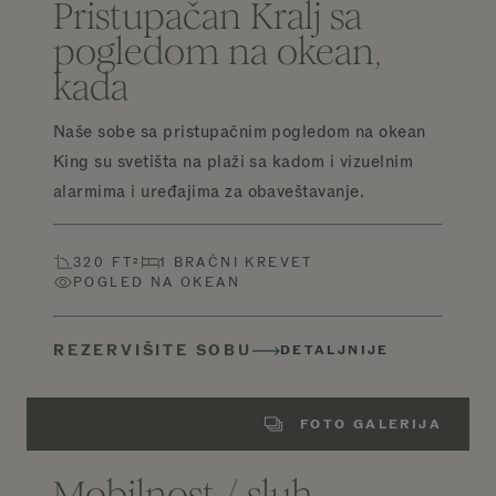
Pristupačan Kralj sa
pogledom na okean,
kada
Naše sobe sa pristupačnim pogledom na okean
King su svetišta na plaži sa kadom i vizuelnim
alarmima i uređajima za obaveštavanje.
320 FT²
1 BRAČNI KREVET
POGLED NA OKEAN
REZERVIŠITE SOBU
DETALJNIJE
FOTO GALERIJA
Mobilnost / sluh