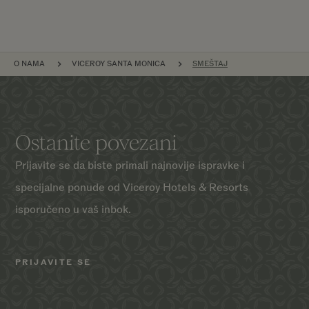
PREZLE
O NAMA
VICEROY SANTA MONICA
SMEŠTAJ
Ostanite povezani
Prijavite se da biste primali najnovije ispravke i
specijalne ponude od Viceroy Hotels & Resorts
isporučeno u vaš inbok.