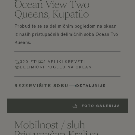
Ocean View Two
Queens, Kupatilo
Probudite se sa delimičnim pogledom na okean
iz naših pristupačnih delimičnih soba Ocean Tvo
Kueens.
320 FT²
2 VELIKI KREVETI
DELIMIČNI POGLED NA OKEAN
REZERVIŠITE SOBU
DETALJNIJE
FOTO GALERIJA
Mobilnost / sluh
Pristupačan Kralj sa