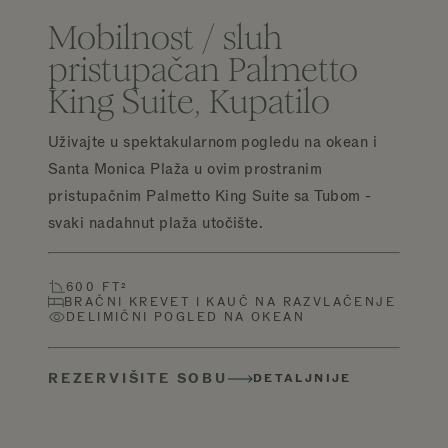
Mobilnost / sluh
pristupačan Palmetto
King Suite, Kupatilo
Uživajte u spektakularnom pogledu na okean i
Santa Monica Plaža u ovim prostranim
pristupačnim Palmetto King Suite sa Tubom -
svaki nadahnut plaža utočište.
600 FT²
BRAČNI KREVET I KAUČ NA RAZVLAČENJE
DELIMIČNI POGLED NA OKEAN
REZERVIŠITE SOBU
DETALJNIJE