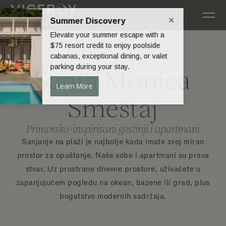
Preskoči na glavni sadržaj
Santa Monica
Smeštaj
Primorsko-inspirisani gostinji i apartmani
Sanjanje na plaži je najbolje kada imate svoj miran
prostor za opuštanje. Naše sobe i apartmani su prava
stvar. Uz prostrane dnevne prostore, uživaćete u
zapanjujućem pogledu na okean, bazene ili grad, plus
bogatstvo modernih sadržaja.