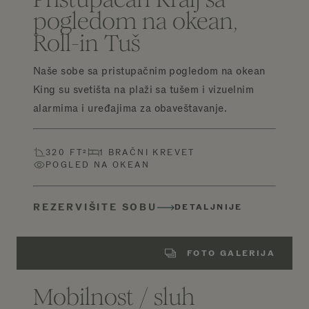
pogledom na okean,
Roll-in Tuš
Naše sobe sa pristupačnim pogledom na okean
King su svetišta na plaži sa tušem i vizuelnim
alarmima i uređajima za obaveštavanje.
320 FT²
1 BRAČNI KREVET
POGLED NA OKEAN
REZERVIŠITE SOBU
DETALJNIJE
FOTO GALERIJA
Mobilnost / sluh