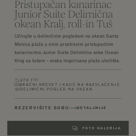
Pristupačan kanarinac
Junior Suite Delimična
okean Kralj, roll-in Tuš
Uživajte u delimičnim pogledom na okean Santa
Monica plaža u ovim prostranim pristupačnim
kanarincima Junior Suite Delimične sobe Ocean
King sa tušem - svaka inspirisana plaža utočište.
470 FT²
BRAČNI KREVET I KAUČ NA RAZVLAČENJE
DELIMIČNI POGLED NA OKEAN
REZERVIŠITE SOBU
DETALJNIJE
FOTO GALERIJA