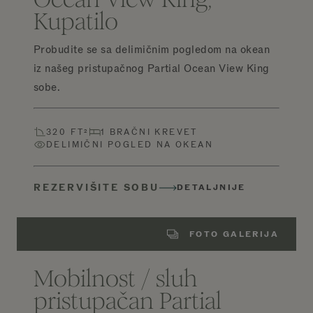
Kupatilo
Probudite se sa delimičnim pogledom na okean
iz našeg pristupačnog Partial Ocean View King
sobe.
320 FT²
1 BRAČNI KREVET
DELIMIČNI POGLED NA OKEAN
REZERVIŠITE SOBU
DETALJNIJE
FOTO GALERIJA
Mobilnost / sluh
pristupačan Partial