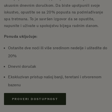
ukusnim dnevnim doručkom. Da biste upotpunili svoje
iskustvo, opustite se sa 20% popusta na podmlađivanje
spa tretmana. To je savršen izgovor da se opustite,
napunite i uživate u spokojstvu bijega radnim danom.
Ponuda uključuje:
Ostanite dve noći ili više sredinom nedelje i uštedite do
20%
Dnevni doručak
Ekskluzivan pristup našoj banji, teretani i otvorenom
bazenu
PROVERI DOSTUPNOST