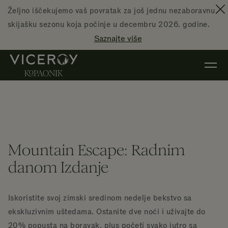
Preskoči na glavni sadržaj
Željno iščekujemo vaš povratak za još jednu nezaboravnu
D
skijašku sezonu koja počinje u decembru 2026. godine.
Saznajte više
Mountain Escape: Radnim
danom Izdanje
Iskoristite svoj zimski sredinom nedelje bekstvo sa
ekskluzivnim uštedama. Ostanite dve noći i uživajte do
20% popusta na boravak, plus početi svako jutro sa