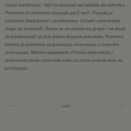
Uslovi korišćenja: Važi za boravak od nedelje do četvrtka.
Potreban je minimalni boravak od 2 noći. Ponuda je
podložna dostupnosti i promenama. Datumi zamračenja
mogu se primeniti. Stopa se ne odnosi na grupe i ne može
se kombinovati sa bilo kojom drugom ponudom. Kreditna
kartica je potrebna za garanciju rezervacije u trenutku
rezervacije. Molimo pogledajte Pravila otkazivanja i
rezervacije kada izaberete sobu za tačna pravila koja se
primenjuju.
1
od 1
VICEROY KOPAONIK SERBIA
Ekskluzivne uštede za buduće
VICEROY KOPAONIK SERBIA