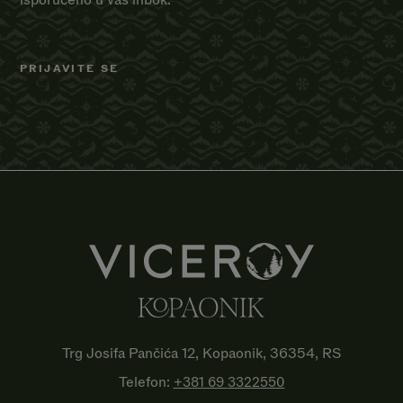
isporučeno u vaš inbok.
Trg Josifa Pančića 12, Kopaonik, 36354, RS
Telefon:
+381 69
3322550