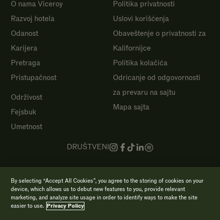
O nama Viceroy
Politika privatnosti
Razvoj hotela
Uslovi korišćenja
Odanost
Obaveštenje o privatnosti za
Karijera
Kalifornijce
Pretraga
Politika kolačića
Pristupačnost
Odricanje od odgovornosti
za prevaru na sajtu
Održivost
Mapa sajta
Fejsbuk
Umetnost
DRUŠTVENI
Autorsko pravo 2026 Viceroy Hotels & Resorts
By selecting “Accept All Cookies”, you agree to the storing of cookies on your
device, which allows us to debut new features to you, provide relevant
marketing, and analyze site usage in order to identify ways to make the site
easier to use.
Privacy Policy