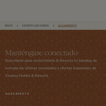
NAVEGACIÓN POR EL SITIO
INICIO
VICEROY LOS CABOS
ALOJAMIENTO
Manténgase conectado
Suscríbete para recibirHotels & Resorts tu bandeja de
entrada las últimas novedades y ofertas especiales de
Viceroy Hotels & Resorts .